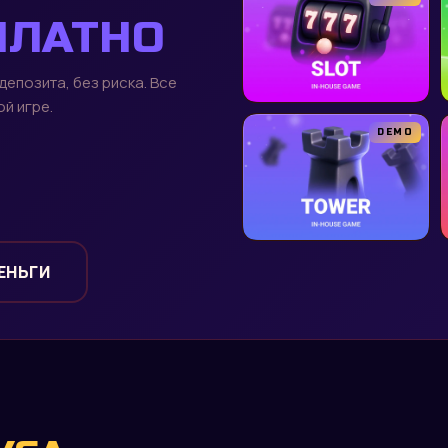
ПЛАТНО
 депозита, без риска. Все
й игре.
DEMO
ЕНЬГИ