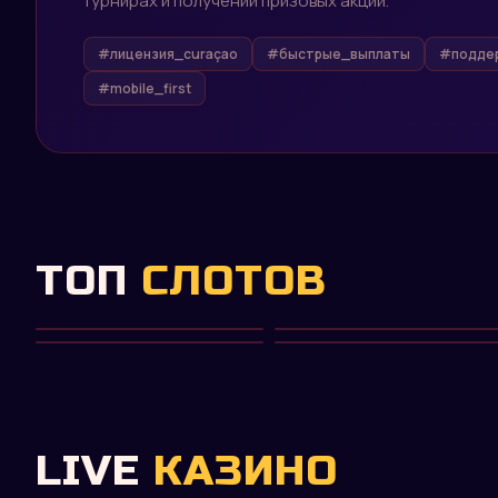
турнирах и получении призовых акций.
#лицензия_curaçao
#быстрые_выплаты
#подде
#mobile_first
ТОП
СЛОТОВ
Gates of Olympus 1000
Big Bass Bonanza
HOT
Hot Fruit
Phoenix Rising
NEW
PRAGMATIC PLAY
PRAGMATIC PLAY
MICROGAMING
PLAY’N GO
LIVE
КАЗИНО