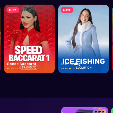
LIVE
LIVE
R
Speed Baccarat
Ice Fishing
PRAGMATIC
EVOLUTION
DEMO