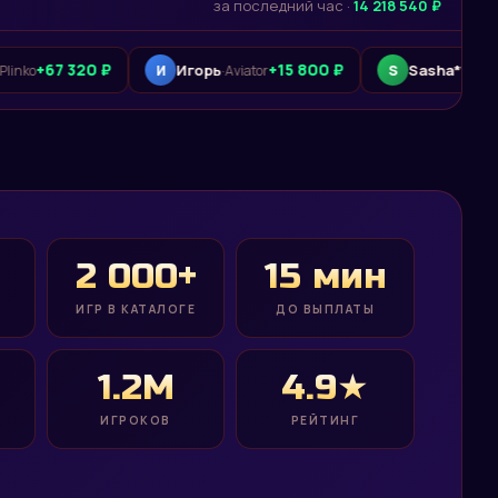
за последний час ·
14 218 540 ₽
320 ₽
+15 800 ₽
+42 000
Игорь
Sasha**
И
·
Aviator
S
·
Mines
2 000+
15 мин
ИГР В КАТАЛОГЕ
ДО ВЫПЛАТЫ
%
1.2M
4.9★
ИГРОКОВ
РЕЙТИНГ