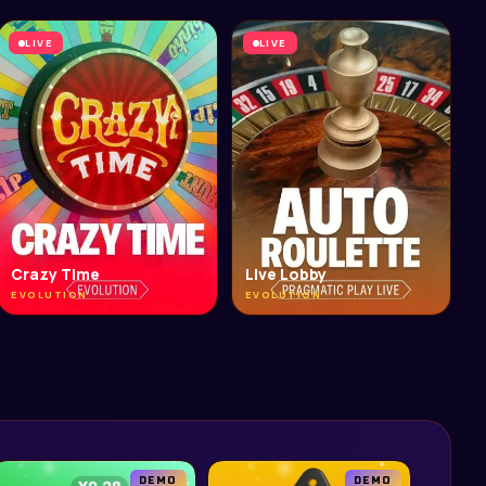
LIVE
LIVE
7
Crazy Time
Live Lobby
EVOLUTION
EVOLUTION
DEMO
DEMO