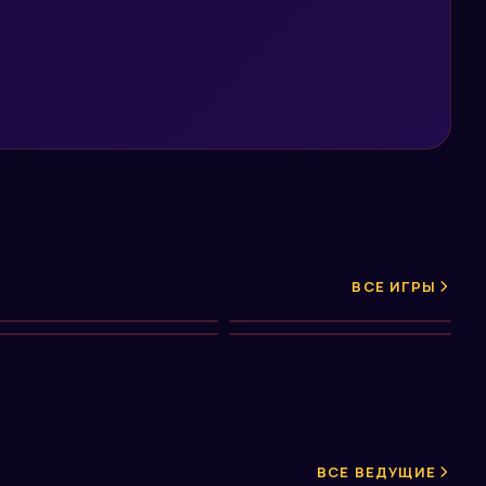
ВСЕ ИГРЫ
Divine Divas
Dreamshock
TOP
Big Win x25
Fab Farm
PLAY’N GO
NETENT
NETENT
PLAY’N GO
ВСЕ ВЕДУЩИЕ