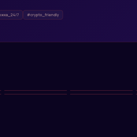
ржка_24/7
#crypto_friendly
Diamond of Jungle
Aztec Clusters
NEW
Fruit Machine
Capymania Yellow
HOT
NETENT
PRAGMATIC PLAY
MICROGAMING
PRAGMATIC PLAY