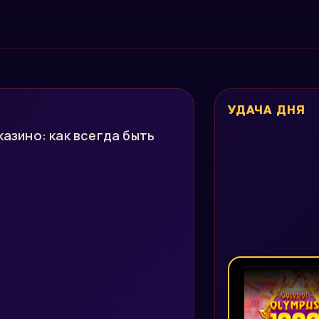
УДАЧА ДНЯ
азино: как всегда быть