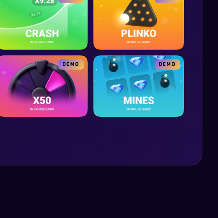
DEMO
DEMO