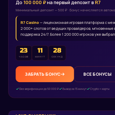
До
100 000 ₽
на первый депозит в
R7
Минимальный депозит — 500 ₽ · Бонус начисляется автом
R7 Casino
— лицензионная игровая платформа с меж
2 000+ слотов от ведущих провайдеров, мгновенные в
поддержка 24/7. Более 1 200 000 игроков уже выбрали
23
11
26
ЧАСОВ
МИНУТ
СЕКУНД
ЗАБРАТЬ БОНУС
ВСЕ БОНУСЫ
Без верификации до 50 000 ₽
Вывод за 15 минут
Crypto + карты