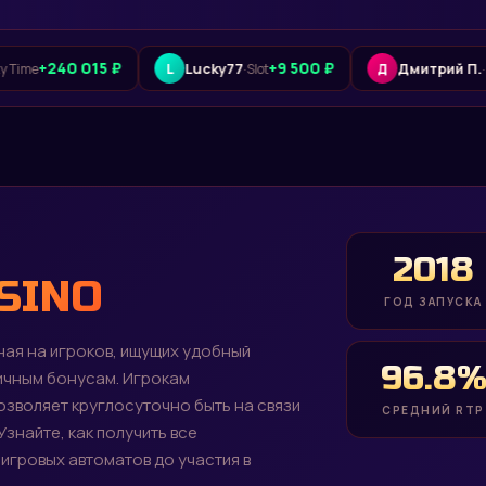
 015 ₽
+9 500 ₽
+67 
Lucky77
Дмитрий П.
L
·
Slot
Д
·
Plinko
2018
SINO
ГОД ЗАПУСКА
ная на игроков, ищущих удобный
96.8
личным бонусам. Игрокам
озволяет круглосуточно быть на связи
СРЕДНИЙ RTP
знайте, как получить все
игровых автоматов до участия в