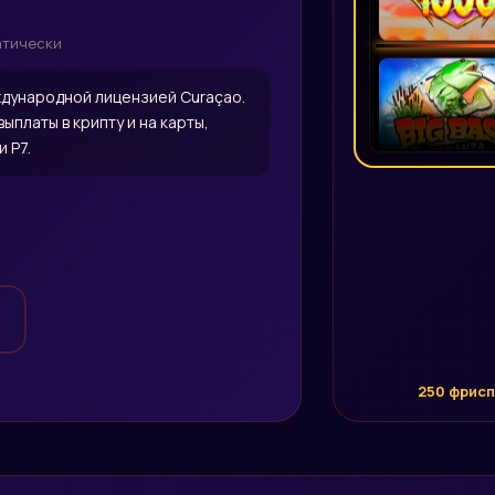
атически
дународной лицензией Curaçao.
ыплаты в крипту и на карты,
 Р7.
250 фрис